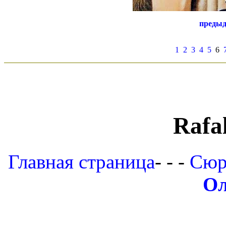
преды
1
2
3
4
5
6
Rafal
Главная страница
- - -
Сюр
Ол